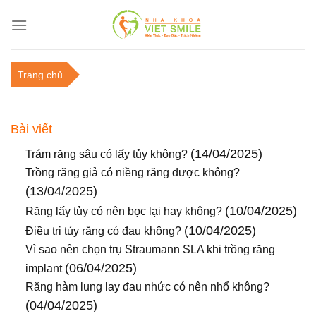
C
h
u
y
Trang chủ
ể
n
đ
Bài viết
ế
n
(14/04/2025)
Trám răng sâu có lấy tủy không?
n
Trồng răng giả có niềng răng được không?
ộ
(13/04/2025)
i
(10/04/2025)
Răng lấy tủy có nên bọc lại hay không?
d
(10/04/2025)
Điều trị tủy răng có đau không?
u
Vì sao nên chọn trụ Straumann SLA khi trồng răng
n
(06/04/2025)
implant
g
Răng hàm lung lay đau nhức có nên nhổ không?
(04/04/2025)