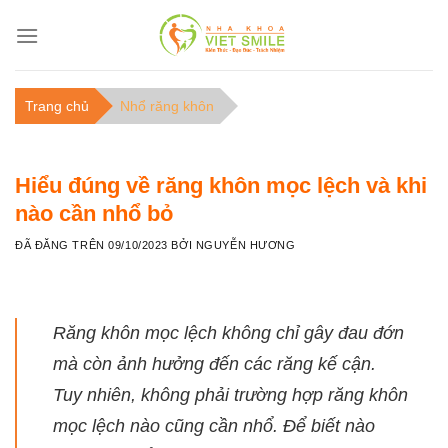
C
h
u
y
Trang chủ
Nhổ răng khôn
ể
n
đ
Hiểu đúng về răng khôn mọc lệch và khi
ế
nào cần nhổ bỏ
n
n
ĐÃ ĐĂNG TRÊN
09/10/2023
BỞI
NGUYỄN HƯƠNG
ộ
i
d
Răng khôn mọc lệch không chỉ gây đau đớn
u
n
mà còn ảnh hưởng đến các răng kế cận.
g
Tuy nhiên, không phải trường hợp răng khôn
mọc lệch nào cũng cần nhổ. Để biết nào