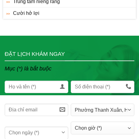
Trung tâm niềng răng
Cười hở lợi
ĐẶT LỊCH KHÁM NGAY
Mục (*) là bắt buộc