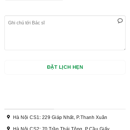
DANH SÁCH CƠ SỞ
Hà Nội CS1: 229 Giáp Nhất, P.Thanh Xuân
Hà Nội CS2: 70 Trần Thái Tông, P.Cầu Giấy