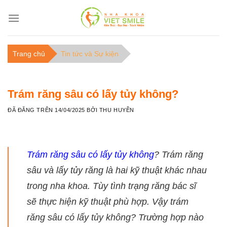
C
h
u
y
Trang chủ
Tin tức và Sự kiện
ể
n
đ
Trám răng sâu có lấy tủy không?
ế
n
ĐÃ ĐĂNG TRÊN
14/04/2025
BỞI
THU HUYỀN
n
ộ
i
Trám răng sâu có lấy tủy không
? Trám răng
d
sâu và lấy tủy răng là hai kỹ thuật khác nhau
u
n
trong nha khoa. Tùy tình trạng răng bác sĩ
g
sẽ thực hiện kỹ thuật phù hợp. Vậy trám
răng sâu có lấy tủy không? Trường hợp nào