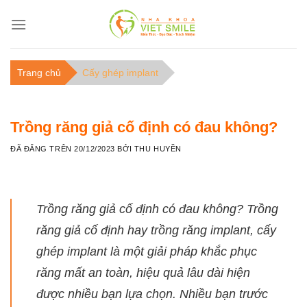
C
h
u
y
Trang chủ
Cấy ghép implant
ể
n
đ
Trồng răng giả cố định có đau không?
ế
n
ĐÃ ĐĂNG TRÊN
20/12/2023
BỞI
THU HUYỀN
n
ộ
i
Trồng răng giả cố định có đau không? Trồng
d
răng giả cố định hay trồng răng implant, cấy
u
n
ghép implant là một giải pháp khắc phục
g
răng mất an toàn, hiệu quả lâu dài hiện
được nhiều bạn lựa chọn. Nhiều bạn trước