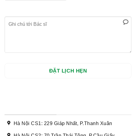
DANH SÁCH CƠ SỞ
Hà Nội CS1: 229 Giáp Nhất, P.Thanh Xuân
Hà Nội CS2: 70 Trần Thái Tông, P.Cầu Giấy