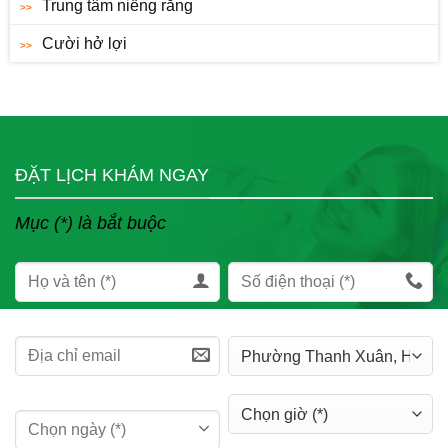
Trung tâm niềng răng
Cười hở lợi
ĐẶT LỊCH KHÁM NGAY
Mục (*) là bắt buộc