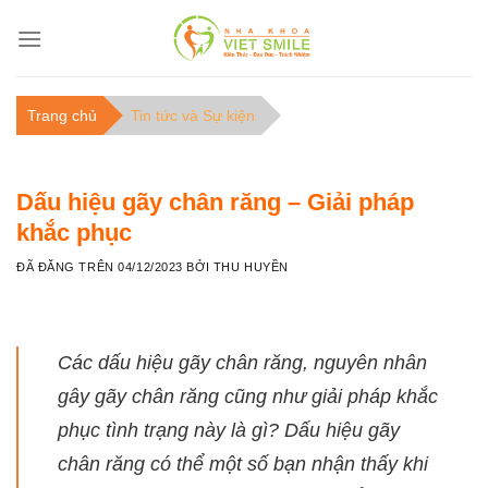
C
h
u
y
Trang chủ
Tin tức và Sự kiện
ể
n
đ
Dấu hiệu gãy chân răng – Giải pháp
ế
khắc phục
n
n
ĐÃ ĐĂNG TRÊN
04/12/2023
BỞI
THU HUYỀN
ộ
i
d
Các dấu hiệu gãy chân răng, nguyên nhân
u
n
gây gãy chân răng cũng như giải pháp khắc
g
phục tình trạng này là gì? Dấu hiệu gãy
chân răng có thể một số bạn nhận thấy khi