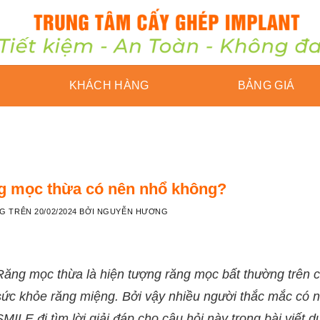
KHÁCH HÀNG
BẢNG GIÁ
g mọc thừa có nên nhổ không?
NG TRÊN
20/02/2024
BỞI
NGUYỄN HƯƠNG
Răng mọc thừa là hiện tượng răng mọc bất thường trên c
sức khỏe răng miệng. Bởi vậy nhiều người thắc mắc có
SMILE đi tìm lời giải đáp cho câu hỏi này trong bài viết d