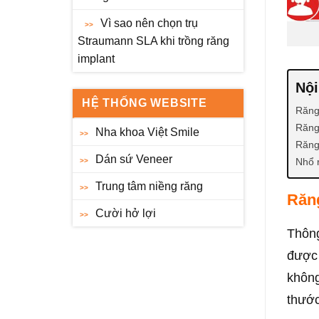
Vì sao nên chọn trụ
Straumann SLA khi trồng răng
implant
Nội
HỆ THỐNG WEBSITE
Răng
Răng
Nha khoa Việt Smile
Răng
Dán sứ Veneer
Nhổ 
Trung tâm niềng răng
Răn
Cười hở lợi
Thôn
được 
không
thước