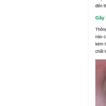
đến 
Gây
Thông
nào c
kém t
chất 