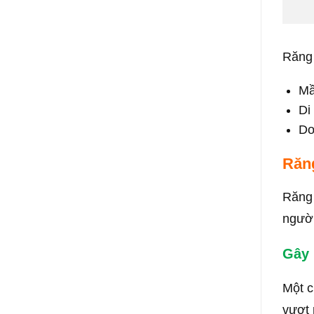
Răng 
Mầ
Di
Do
Răn
Răng 
người
Gây 
Một c
vượt 