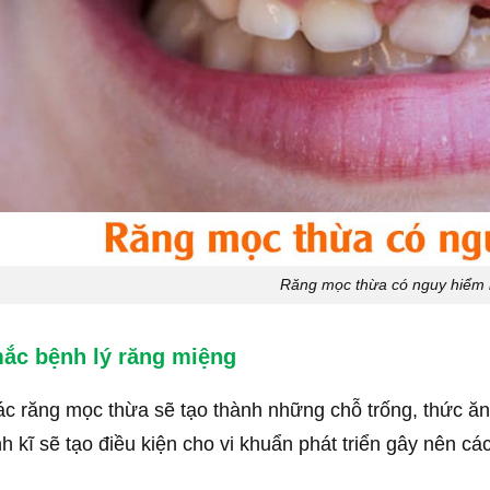
Răng mọc thừa có nguy hiểm
ắc bệnh lý răng miệng
ác răng mọc thừa sẽ tạo thành những chỗ trống, thức ăn
nh kĩ sẽ tạo điều kiện cho vi khuẩn phát triển gây nên c