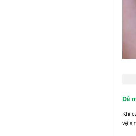
Dễ m
Khi c
vệ si