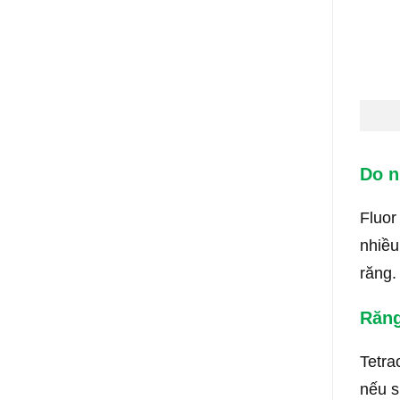
Do n
Fluor
nhiều
răng.
Răng
Tetra
nếu s