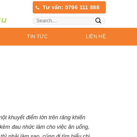
Tư vấn: 0796 111 888
TIN TỨC
LIÊN HỆ
một khuyết điểm lớn trên răng khiến
ỗ kèm đau nhức làm cho việc ăn uống,
hì phải làm sao, cùng đi tìm hiểu chi