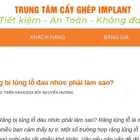
KHÁCH HÀNG
BẢNG GIÁ
 bị lủng lỗ đau nhức phải làm sao?
NG TRÊN
09/04/2024
BỞI
NGUYỄN HƯƠNG
Răng bị lủng lỗ đau nhức phải làm sao? Răng lủng lỗ là 
nhiều bạn cảm thấy tự ti. Một số trường hợp răng lủng l
ngủ nghỉ gặp rất nhiều khó khăn. Vậy nếu gặp vấn đề đó t