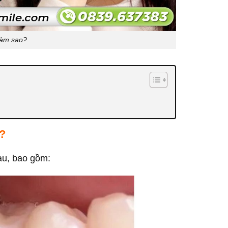
làm sao?
?
au, bao gồm: