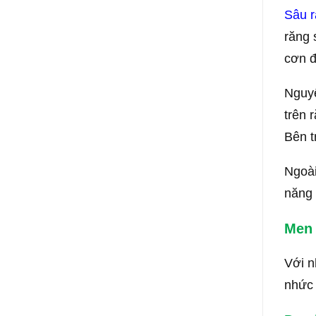
Sâu 
răng 
cơn đ
Nguyê
trên 
Bên t
Ngoài
năng 
Men 
Với n
nhức