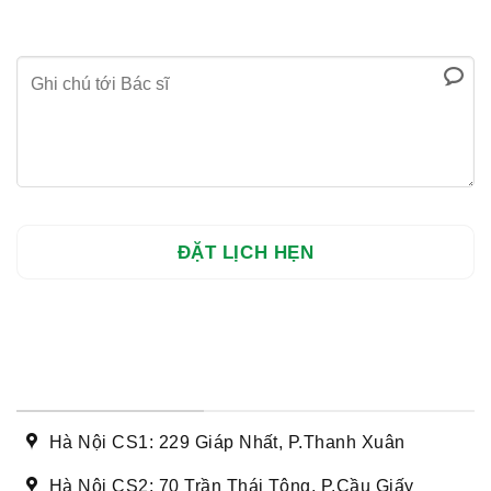
DANH SÁCH CƠ SỞ
Hà Nội CS1: 229 Giáp Nhất, P.Thanh Xuân
Hà Nội CS2: 70 Trần Thái Tông, P.Cầu Giấy