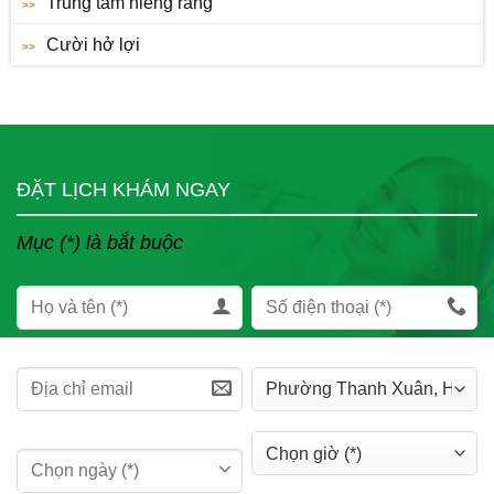
Trung tâm niềng răng
Cười hở lợi
ĐẶT LỊCH KHÁM NGAY
Mục (*) là bắt buộc