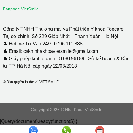
Fanpage VietSmile
Công ty TNHH Thương mại và Phát triển Y khoa Topcare
Trụ sở chính: Số 229 Giáp Nhất – Thanh Xuân- Hà Nội
👤 Hotline Tư Vấn 24/7: 0796 111 888
👤 Email: cskh.nhakhoavietsmile@gmail.com
👤 Giấy phép kinh doanh: 0108196189 - Sở kế hoạch & Đầu
tư TP. Hà Nội cấp ngày 22/03/2018
© Bản quyền thuộc về VIET SMILE
Copyright 2026 © Nha Khoa VietSmile
jQuery(document).ready(function($) {
document.addEventListener( 'wpcf7mailsent', function( event ) {