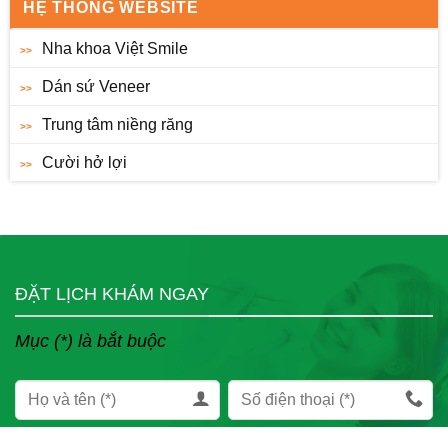
HỆ THỐNG WEBSITE
Nha khoa Việt Smile
Dán sứ Veneer
Trung tâm niềng răng
Cười hở lợi
ĐẶT LỊCH KHÁM NGAY
Mục (*) là bắt buộc