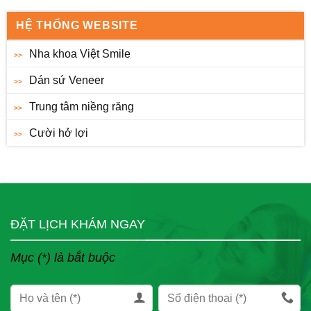
HỆ THỐNG WEBSITE
Nha khoa Việt Smile
Dán sứ Veneer
Trung tâm niềng răng
Cười hở lợi
ĐẶT LỊCH KHÁM NGAY
Mục (*) là bắt buộc