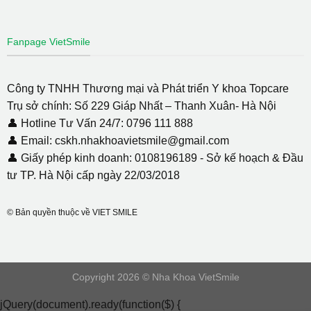
Fanpage VietSmile
Công ty TNHH Thương mại và Phát triển Y khoa Topcare
Trụ sở chính: Số 229 Giáp Nhất – Thanh Xuân- Hà Nội
👤 Hotline Tư Vấn 24/7: 0796 111 888
👤 Email: cskh.nhakhoavietsmile@gmail.com
👤 Giấy phép kinh doanh: 0108196189 - Sở kế hoạch & Đầu
tư TP. Hà Nội cấp ngày 22/03/2018
© Bản quyền thuộc về VIET SMILE
Copyright 2026 © Nha Khoa VietSmile
jQuery(document).ready(function($) {