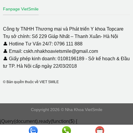
Fanpage VietSmile
Công ty TNHH Thương mại và Phát triển Y khoa Topcare
Trụ sở chính: Số 229 Giáp Nhất – Thanh Xuân- Hà Nội
👤 Hotline Tư Vấn 24/7: 0796 111 888
👤 Email: cskh.nhakhoavietsmile@gmail.com
👤 Giấy phép kinh doanh: 0108196189 - Sở kế hoạch & Đầu
tư TP. Hà Nội cấp ngày 22/03/2018
© Bản quyền thuộc về VIET SMILE
Copyright 2026 © Nha Khoa VietSmile
jQuery(document).ready(function($) {
document.addEventListener( 'wpcf7mailsent', function( event ) {