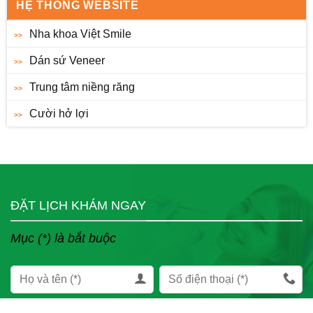
HỆ THỐNG WEBSITE
Nha khoa Việt Smile
Dán sứ Veneer
Trung tâm niềng răng
Cười hở lợi
ĐẶT LỊCH KHÁM NGAY
Mục (*) là bắt buộc