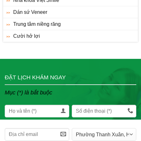
Nha khoa Việt Smile
Dán sứ Veneer
Trung tâm niềng răng
Cười hở lợi
ĐẶT LỊCH KHÁM NGAY
Mục (*) là bắt buộc