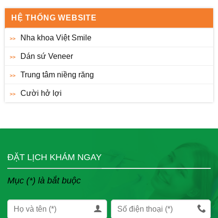
HỆ THỐNG WEBSITE
Nha khoa Việt Smile
Dán sứ Veneer
Trung tâm niềng răng
Cười hở lợi
ĐẶT LỊCH KHÁM NGAY
Mục (*) là bắt buộc