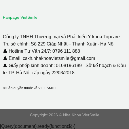
Fanpage VietSmile
Công ty TNHH Thương mại và Phát triển Y khoa Topcare
Trụ sở chính: Số 229 Giáp Nhất – Thanh Xuân- Hà Nội
👤 Hotline Tư Vấn 24/7: 0796 111 888
👤 Email: cskh.nhakhoavietsmile@gmail.com
👤 Giấy phép kinh doanh: 0108196189 - Sở kế hoạch & Đầu
tư TP. Hà Nội cấp ngày 22/03/2018
© Bản quyền thuộc về VIET SMILE
Copyright 2026 © Nha Khoa VietSmile
jQuery(document).ready(function($) {