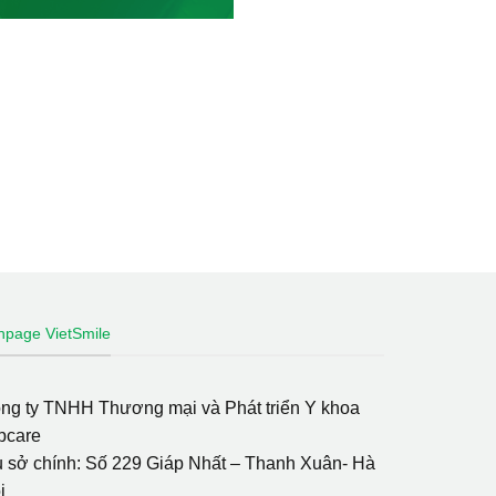
npage VietSmile
ng ty TNHH Thương mại và Phát triển Y khoa
pcare
ụ sở chính: Số 229 Giáp Nhất – Thanh Xuân- Hà
i