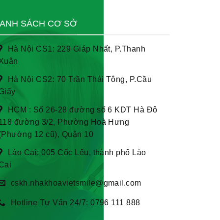
ANH SÁCH CƠ SỞ
Hà Nội CS1: 229 Giáp Nhất, P.Thanh
Xuân
Hà Nội CS2: 70 Trần Thái Tông, P.Cầu
Giấy
HCM : Số 26-28 đường số 6 KDT Hà Đô
118 đường 3/2, Phường Hoà Hưng
(Phường 12 cũ), Quận 10
Lào Cai: 005 Cốc Lếu, thành phố Lào
Cai
cskh.nhakhoavietsmile@gmail.com
Hotline Tư Vấn 24/7: 0796 111 888