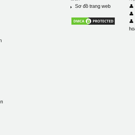
i
Sơ đồ trang web
👤
👤
👤
ho
n
ẹn