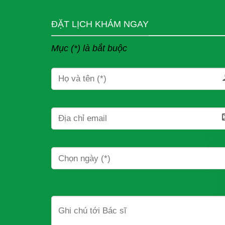
ĐẶT LỊCH KHÁM NGAY
Mục (*) là bắt buộc