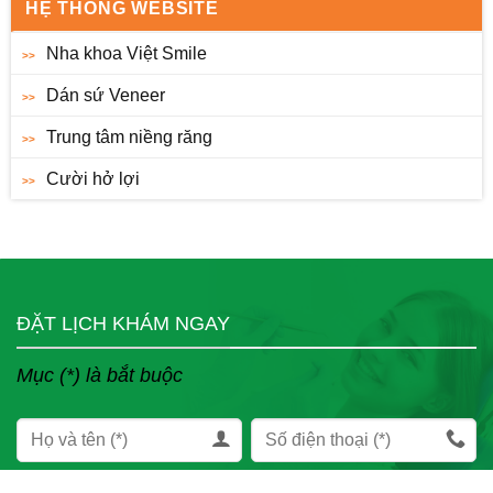
HỆ THỐNG WEBSITE
Nha khoa Việt Smile
Dán sứ Veneer
Trung tâm niềng răng
Cười hở lợi
ĐẶT LỊCH KHÁM NGAY
Mục (*) là bắt buộc