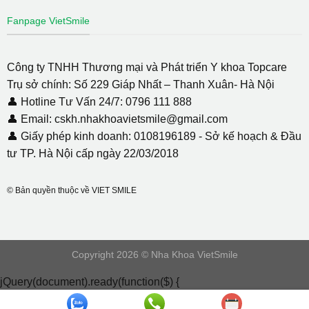
Fanpage VietSmile
Công ty TNHH Thương mại và Phát triển Y khoa Topcare
Trụ sở chính: Số 229 Giáp Nhất – Thanh Xuân- Hà Nội
👤 Hotline Tư Vấn 24/7: 0796 111 888
👤 Email: cskh.nhakhoavietsmile@gmail.com
👤 Giấy phép kinh doanh: 0108196189 - Sở kế hoạch & Đầu
tư TP. Hà Nội cấp ngày 22/03/2018
© Bản quyền thuộc về VIET SMILE
Copyright 2026 © Nha Khoa VietSmile
jQuery(document).ready(function($) {
document.addEventListener( 'wpcf7mailsent', function( event ) {