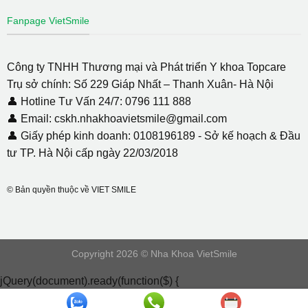
Fanpage VietSmile
Công ty TNHH Thương mại và Phát triển Y khoa Topcare
Trụ sở chính: Số 229 Giáp Nhất – Thanh Xuân- Hà Nội
👤 Hotline Tư Vấn 24/7: 0796 111 888
👤 Email: cskh.nhakhoavietsmile@gmail.com
👤 Giấy phép kinh doanh: 0108196189 - Sở kế hoạch & Đầu
tư TP. Hà Nội cấp ngày 22/03/2018
© Bản quyền thuộc về VIET SMILE
Copyright 2026 © Nha Khoa VietSmile
jQuery(document).ready(function($) {
document.addEventListener( 'wpcf7mailsent', function( event ) {