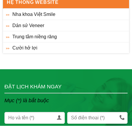
HỆ THỐNG WEBSITE
Nha khoa Việt Smile
Dán sứ Veneer
Trung tâm niềng răng
Cười hở lợi
ĐẶT LỊCH KHÁM NGAY
Mục (*) là bắt buộc