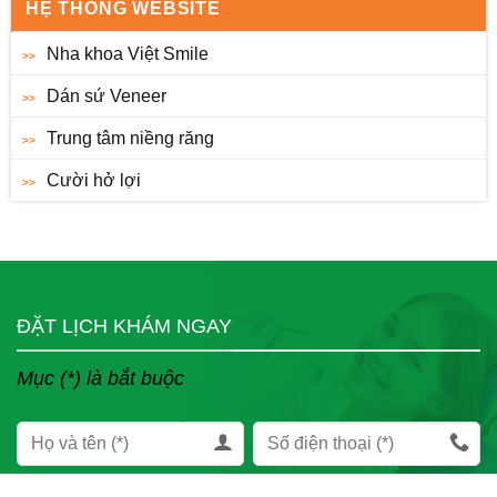
HỆ THỐNG WEBSITE
Nha khoa Việt Smile
Dán sứ Veneer
Trung tâm niềng răng
Cười hở lợi
ĐẶT LỊCH KHÁM NGAY
Mục (*) là bắt buộc