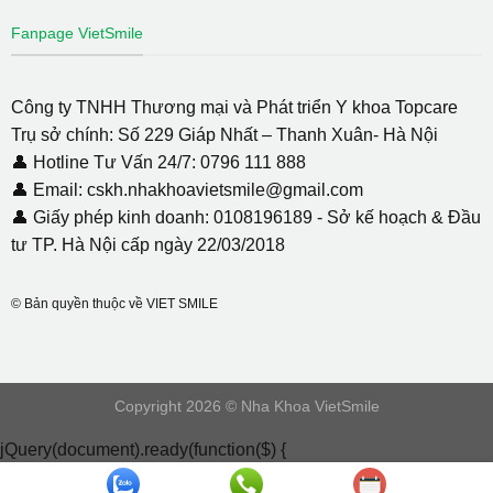
Fanpage VietSmile
Công ty TNHH Thương mại và Phát triển Y khoa Topcare
Trụ sở chính: Số 229 Giáp Nhất – Thanh Xuân- Hà Nội
👤 Hotline Tư Vấn 24/7: 0796 111 888
👤 Email: cskh.nhakhoavietsmile@gmail.com
👤 Giấy phép kinh doanh: 0108196189 - Sở kế hoạch & Đầu
tư TP. Hà Nội cấp ngày 22/03/2018
© Bản quyền thuộc về VIET SMILE
Copyright 2026 © Nha Khoa VietSmile
jQuery(document).ready(function($) {
document.addEventListener( 'wpcf7mailsent', function( event ) {