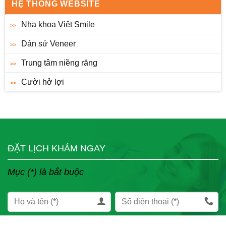
HỆ THỐNG WEBSITE
Nha khoa Việt Smile
Dán sứ Veneer
Trung tâm niềng răng
Cười hở lợi
ĐẶT LỊCH KHÁM NGAY
Mục (*) là bắt buộc