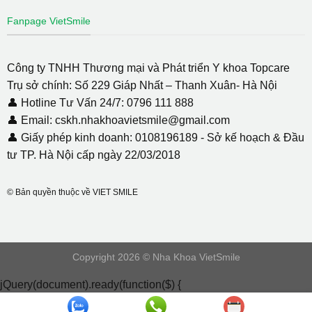
Fanpage VietSmile
Công ty TNHH Thương mại và Phát triển Y khoa Topcare
Trụ sở chính: Số 229 Giáp Nhất – Thanh Xuân- Hà Nội
👤 Hotline Tư Vấn 24/7: 0796 111 888
👤 Email: cskh.nhakhoavietsmile@gmail.com
👤 Giấy phép kinh doanh: 0108196189 - Sở kế hoạch & Đầu
tư TP. Hà Nội cấp ngày 22/03/2018
© Bản quyền thuộc về VIET SMILE
Copyright 2026 © Nha Khoa VietSmile
jQuery(document).ready(function($) {
document.addEventListener( 'wpcf7mailsent', function( event ) {