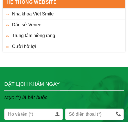
HỆ THỐNG WEBSITE
Nha khoa Việt Smile
Dán sứ Veneer
Trung tâm niềng răng
Cười hở lợi
ĐẶT LỊCH KHÁM NGAY
Mục (*) là bắt buộc