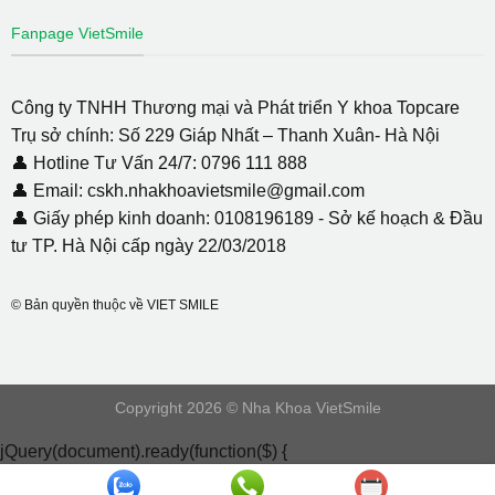
Fanpage VietSmile
Công ty TNHH Thương mại và Phát triển Y khoa Topcare
Trụ sở chính: Số 229 Giáp Nhất – Thanh Xuân- Hà Nội
👤 Hotline Tư Vấn 24/7: 0796 111 888
👤 Email: cskh.nhakhoavietsmile@gmail.com
👤 Giấy phép kinh doanh: 0108196189 - Sở kế hoạch & Đầu
tư TP. Hà Nội cấp ngày 22/03/2018
© Bản quyền thuộc về VIET SMILE
Copyright 2026 © Nha Khoa VietSmile
jQuery(document).ready(function($) {
document.addEventListener( 'wpcf7mailsent', function( event ) {