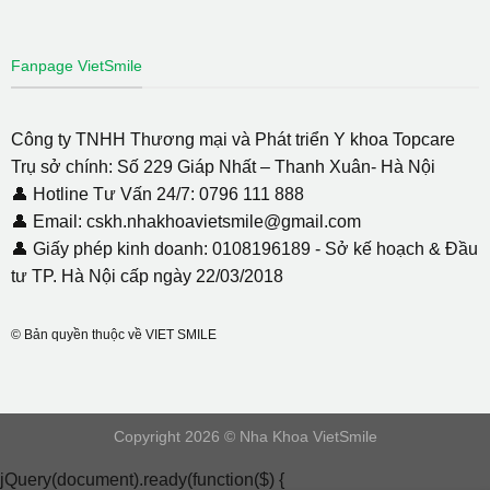
Fanpage VietSmile
Công ty TNHH Thương mại và Phát triển Y khoa Topcare
Trụ sở chính: Số 229 Giáp Nhất – Thanh Xuân- Hà Nội
👤 Hotline Tư Vấn 24/7: 0796 111 888
👤 Email: cskh.nhakhoavietsmile@gmail.com
👤 Giấy phép kinh doanh: 0108196189 - Sở kế hoạch & Đầu
tư TP. Hà Nội cấp ngày 22/03/2018
© Bản quyền thuộc về VIET SMILE
Copyright 2026 © Nha Khoa VietSmile
jQuery(document).ready(function($) {