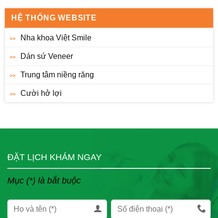
HỆ THỐNG WEBSITE
Nha khoa Việt Smile
Dán sứ Veneer
Trung tâm niềng răng
Cười hở lợi
ĐẶT LỊCH KHÁM NGAY
Mục (*) là bắt buộc