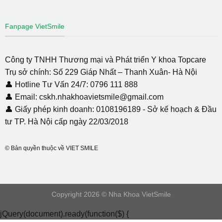
Fanpage VietSmile
Công ty TNHH Thương mại và Phát triển Y khoa Topcare
Trụ sở chính: Số 229 Giáp Nhất – Thanh Xuân- Hà Nội
👤 Hotline Tư Vấn 24/7: 0796 111 888
👤 Email: cskh.nhakhoavietsmile@gmail.com
👤 Giấy phép kinh doanh: 0108196189 - Sở kế hoạch & Đầu
tư TP. Hà Nội cấp ngày 22/03/2018
© Bản quyền thuộc về VIET SMILE
Copyright 2026 © Nha Khoa VietSmile
jQuery(document).ready(function($) {