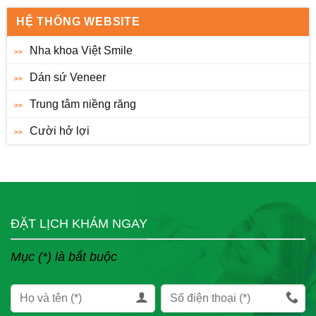
HỆ THỐNG WEBSITE
Nha khoa Việt Smile
Dán sứ Veneer
Trung tâm niềng răng
Cười hở lợi
ĐẶT LỊCH KHÁM NGAY
Mục (*) là bắt buộc