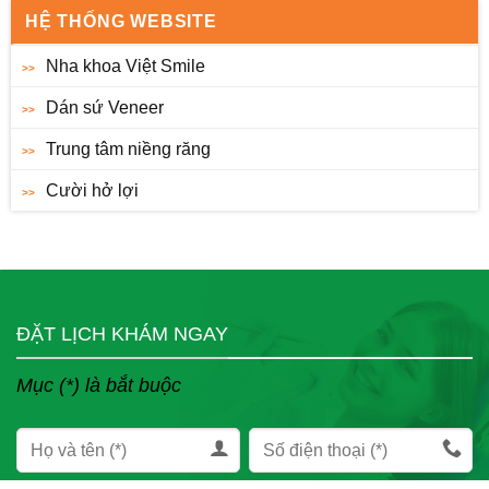
HỆ THỐNG WEBSITE
Nha khoa Việt Smile
Dán sứ Veneer
Trung tâm niềng răng
Cười hở lợi
ĐẶT LỊCH KHÁM NGAY
Mục (*) là bắt buộc