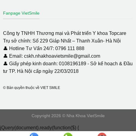
Fanpage VietSmile
Công ty TNHH Thương mại và Phát triển Y khoa Topcare
Trụ sở chính: Số 229 Giáp Nhất – Thanh Xuân- Hà Nội
👤 Hotline Tư Vấn 24/7: 0796 111 888
👤 Email: cskh.nhakhoavietsmile@gmail.com
👤 Giấy phép kinh doanh: 0108196189 - Sở kế hoạch & Đầu
tư TP. Hà Nội cấp ngày 22/03/2018
© Bản quyền thuộc về VIET SMILE
Copyright 2026 © Nha Khoa VietSmile
jQuery(document).ready(function($) {
document.addEventListener( 'wpcf7mailsent', function( event ) {