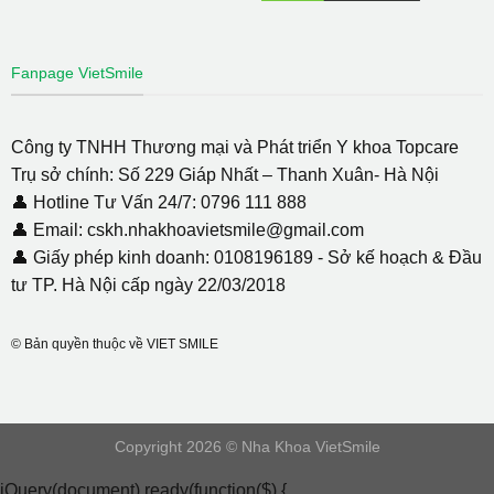
Fanpage VietSmile
Công ty TNHH Thương mại và Phát triển Y khoa Topcare
Trụ sở chính: Số 229 Giáp Nhất – Thanh Xuân- Hà Nội
👤 Hotline Tư Vấn 24/7: 0796 111 888
👤 Email: cskh.nhakhoavietsmile@gmail.com
👤 Giấy phép kinh doanh: 0108196189 - Sở kế hoạch & Đầu
tư TP. Hà Nội cấp ngày 22/03/2018
© Bản quyền thuộc về VIET SMILE
Copyright 2026 © Nha Khoa VietSmile
jQuery(document).ready(function($) {