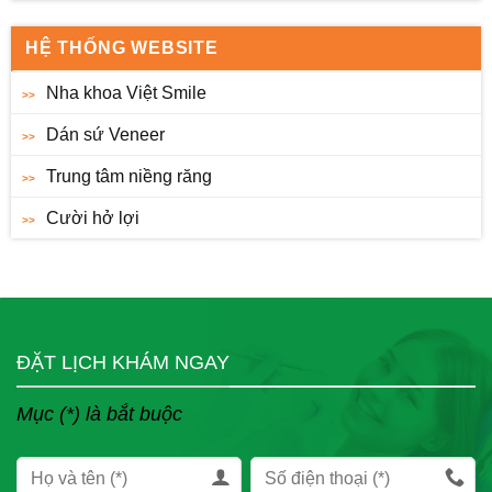
HỆ THỐNG WEBSITE
Nha khoa Việt Smile
Dán sứ Veneer
Trung tâm niềng răng
Cười hở lợi
ĐẶT LỊCH KHÁM NGAY
Mục (*) là bắt buộc