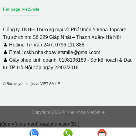
Fanpage VietSmile
Công ty TNHH Thương mại và Phát triển Y khoa Topcare
Trụ sở chính: Số 229 Giáp Nhất – Thanh Xuân- Hà Nội
👤 Hotline Tư Vấn 24/7: 0796 111 888
👤 Email: cskh.nhakhoavietsmile@gmail.com
👤 Giấy phép kinh doanh: 0108196189 - Sở kế hoạch & Đầu
tư TP. Hà Nội cấp ngày 22/03/2018
© Bản quyền thuộc về VIET SMILE
Copyright 2026 © Nha Khoa VietSmile
jQuery(document).ready(function($) {
document.addEventListener( 'wpcf7mailsent', function( event ) {