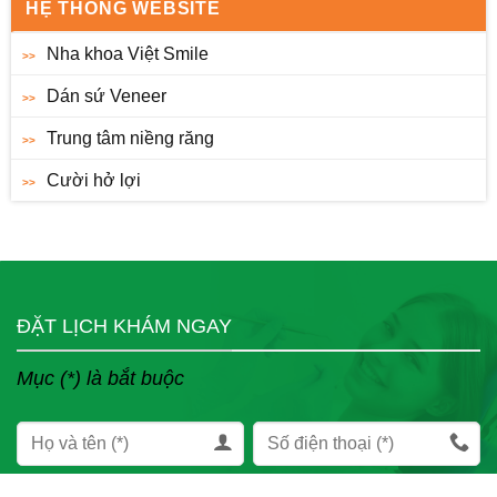
HỆ THỐNG WEBSITE
Nha khoa Việt Smile
Dán sứ Veneer
Trung tâm niềng răng
Cười hở lợi
ĐẶT LỊCH KHÁM NGAY
Mục (*) là bắt buộc