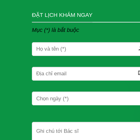
ĐẶT LỊCH KHÁM NGAY
Mục (*) là bắt buộc