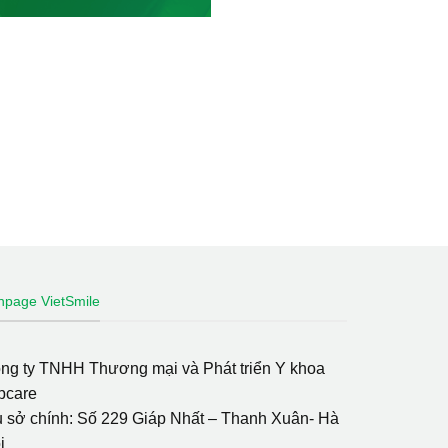
npage VietSmile
ng ty TNHH Thương mại và Phát triển Y khoa
pcare
ụ sở chính: Số 229 Giáp Nhất – Thanh Xuân- Hà
i