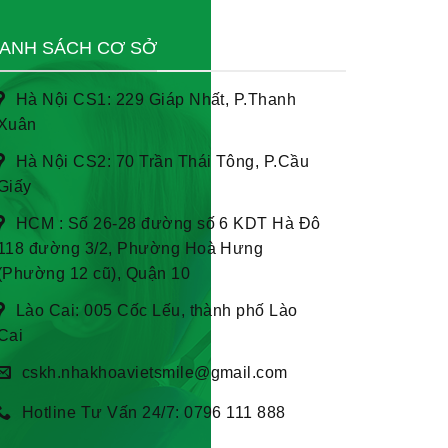
ANH SÁCH CƠ SỞ
Hà Nội CS1: 229 Giáp Nhất, P.Thanh
Xuân
Hà Nội CS2: 70 Trần Thái Tông, P.Cầu
Giấy
HCM : Số 26-28 đường số 6 KDT Hà Đô
118 đường 3/2, Phường Hoà Hưng
(Phường 12 cũ), Quận 10
Lào Cai: 005 Cốc Lếu, thành phố Lào
Cai
cskh.nhakhoavietsmile@gmail.com
Hotline Tư Vấn 24/7: 0796 111 888