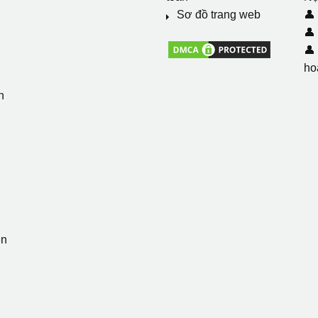
i
Sơ đồ trang web
👤
👤
👤
ho
n
ẹn