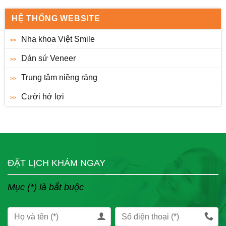
HỆ THỐNG WEBSITE
Nha khoa Việt Smile
Dán sứ Veneer
Trung tâm niềng răng
Cười hở lợi
ĐẶT LỊCH KHÁM NGAY
Mục (*) là bắt buộc