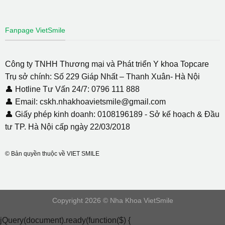
Fanpage VietSmile
Công ty TNHH Thương mại và Phát triển Y khoa Topcare
Trụ sở chính: Số 229 Giáp Nhất – Thanh Xuân- Hà Nội
👤 Hotline Tư Vấn 24/7: 0796 111 888
👤 Email: cskh.nhakhoavietsmile@gmail.com
👤 Giấy phép kinh doanh: 0108196189 - Sở kế hoạch & Đầu
tư TP. Hà Nội cấp ngày 22/03/2018
© Bản quyền thuộc về VIET SMILE
Copyright 2026 © Nha Khoa VietSmile
jQuery(document).ready(function($) {